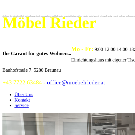
Möbel Rieder
tischler tischlerei möbel
möbelhaus
einrichtungshaus möbelrieder
moebelrieder möbel rieder
stuhl sessel eckbank sofa couch polster wohnwan
Mo - Fr:
9
:00
-12
:00
14
:00
-18
Ihr Garant für gutes Wohnen...
Einrichtungshaus mit eigener Tisc
Bauhofstraße 7, 5280 Braunau
+43 7722 63484 -
office@moebelrieder.at
Über Uns
Kontakt
Service